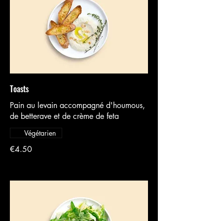
Toasts
Pain au levain accompagné d'houmous,
de betterave et de crème de feta
Végétarien
€4.50